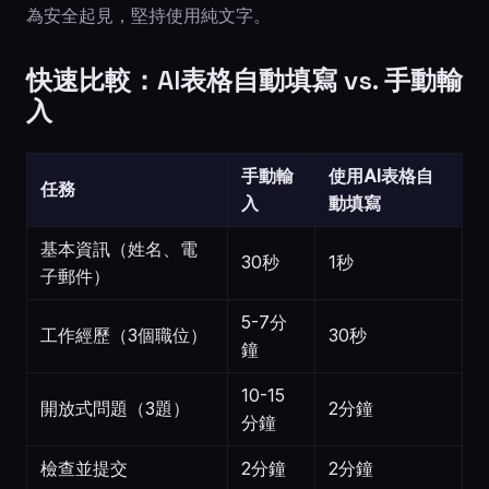
為安全起見，堅持使用純文字。
快速比較：AI表格自動填寫 vs. 手動輸
入
手動輸
使用AI表格自
任務
入
動填寫
基本資訊（姓名、電
30秒
1秒
子郵件）
5-7分
工作經歷（3個職位）
30秒
鐘
10-15
開放式問題（3題）
2分鐘
分鐘
檢查並提交
2分鐘
2分鐘