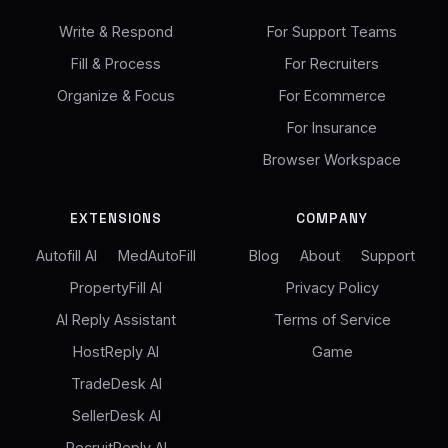
Write & Respond
For Support Teams
Fill & Process
For Recruiters
Organize & Focus
For Ecommerce
For Insurance
Browser Workspace
EXTENSIONS
COMPANY
Autofill AI
MedAutoFill
Blog
About
Support
PropertyFill AI
Privacy Policy
AI Reply Assistant
Terms of Service
HostReply AI
Game
TradeDesk AI
SellerDesk AI
RecruitReply AI